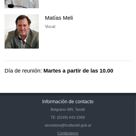
Matías Meli
Vocal
Día de reunión:
Martes a partir de las 10.00
Información de contacto
Belgrano 485, Tandil
TE: (0249) 443-2066
secretaria@hcdtandil.gob.ar
Contáctanos