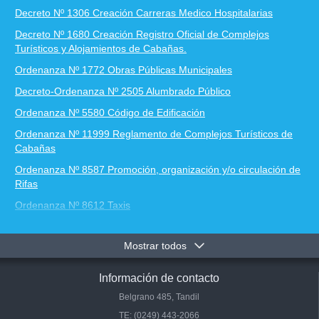
Decreto Nº 1306 Creación Carreras Medico Hospitalarias
Decreto Nº 1680 Creación Registro Oficial de Complejos
Turísticos y Alojamientos de Cabañas.
Ordenanza Nº 1772 Obras Públicas Municipales
Decreto-Ordenanza Nº 2505 Alumbrado Público
Ordenanza Nº 5580 Código de Edificación
Ordenanza Nº 11999 Reglamento de Complejos Turísticos de
Cabañas
Ordenanza Nº 8587 Promoción, organización y/o circulación de
Rifas
Ordenanza Nº 8612 Taxis
Ordenanza Nº 8866 Funcionamiento de Locales Nocturnos
Mostrar todos
Ordenanza Nº 8867 Ruidos Molestos
Ordenanza Nº 9253 Ciber
Información de contacto
Ordenanza Nº 10336 Regulación consumo, comercialización y
Belgrano 485, Tandil
publicidad del tabaco en el Partido de Tandil.
TE: (0249) 443-2066