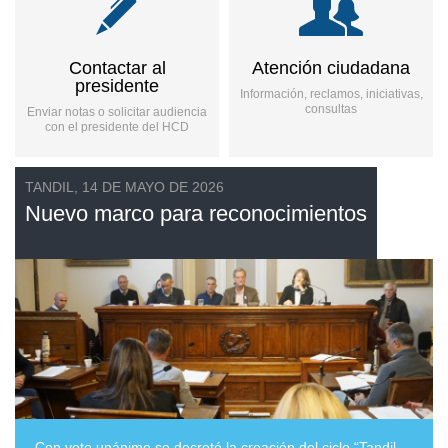
Contactar al
Atención ciudadana
presidente
Información, reclamos, iniciativas,
consultas
Enviar notas o solicitar audiencia
con el presidente del HCD
TANDIL, 14 DE MAYO DE 2026
Nuevo marco para reconocimientos
Con voto unánime se decretó la creación del ciclo “Tandil