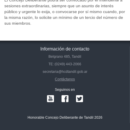
El Concejo Deliberante podrá ser convocado por el Intendente a
sesiones extraordinarias, siempre que un asunto de interés
público y urgente lo exija, o convocarse por sí mismo cuando, por
la misma razón, lo solicite un mínimo de un tercio del número de
sus miembros.
Información de contacto
Belgrano 485, Tandil
TE: (0249) 443-2066
secretaria@hcdtandil.gob.ar
Contáctanos
Seguinos en
Honorable Concejo Deliberante de Tandil 2026