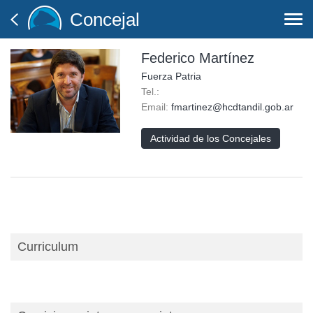
Concejal
Togg
navi
Federico Martínez
Fuerza Patria
Tel.:
Email:
fmartinez@hcdtandil.gob.ar
Actividad de los Concejales
Curriculum